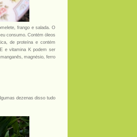
melete, frango e salada.
O
e seu consumo. Contém óleos
tica, de proteína e contém
a E e vitamina K podem ser
 manganês, magnésio, ferro
algumas dezenas disso tudo