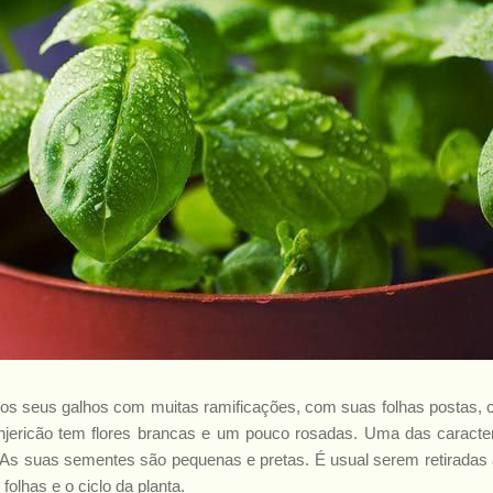
os seus galhos com muitas ramificações, com suas folhas postas, 
njericão tem flores brancas e um pouco rosadas. Uma das caracterí
. As suas sementes são pequenas e pretas. É usual serem retiradas 
olhas e o ciclo da planta.