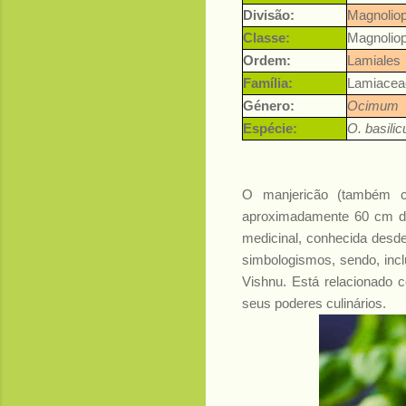
Divisão:
Magnolio
Classe:
Magnolio
Ordem:
Lamiales
Família:
Lamiacea
Género:
Ocimum
Espécie:
O. basili
O manjericão (também c
aproximadamente 60 cm de 
medicinal, conhecida desde 
simbologismos, sendo, incl
Vishnu. Está relacionado 
seus poderes culinários.