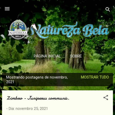
Pular para o conteúdo principal
PÁGINA INICIAL
SOBRE
POLÍTICA DE PRIVACIDADE
MAIS…
Mostrando postagens de novembro,
MOSTRAR TUDO
TERMOS DE USO
P
2021
o
s
Zimbro - Juniperus communis.
t
a
- Dia:
novembro 25, 2021
g