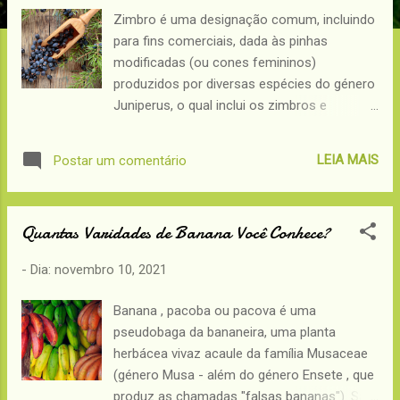
e
Zimbro é uma designação comum, incluindo
para fins comerciais, dada às pinhas
n
modificadas (ou cones femininos)
s
produzidos por diversas espécies do género
Juniperus, o qual inclui os zimbros e
juníperos. Do ponto de vista botânico a
estrutura é um gálbulo, um pseudofruto, e
LEIA MAIS
Postar um comentário
não uma verdadeira baga. Características
Trata-se de um estróbilo típico das
coníferas, mas cujas escamas estão
Quantas Varidades de Banana Você Conhece?
profundamente modificadas e
transformadas em estruturas carnudas e
- Dia:
novembro 10, 2021
coalescentes, o que os transforma em
verdadeiras pseudo-bagas. Este tipo de
Banana , pacoba ou pacova é uma
estrutura é característico de um conjunto
pseudobaga da bananeira, uma planta
reduzido de espécies, entre as quais
herbácea vivaz acaule da família Musaceae
Juniperus communis, sendo utilizado desde
(género Musa - além do género Ensete , que
os tempos imemoriais como especiaria,
produz as chamadas "falsas bananas"). São