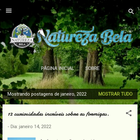
Pular para o conteúdo principal
PÁGINA INICIAL
SOBRE
POLÍTICA DE PRIVACIDADE
MAIS…
Mostrando postagens de janeiro, 2022
MOSTRAR TUDO
TERMOS DE USO
P
o
12 curiosidades incríveis sobre as formigas.
s
t
- Dia:
janeiro 14, 2022
a
g