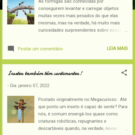
As formigas são conhecidas por
e
conseguirem levantar e carregar objetos
n
muitas vezes mais pesados do que elas
s
mesmas, mas na verdade, há muito mais
curiosidades surpreendentes sobre essas
pequenas (ou nem sempre tão pequenas
assim) criaturas. 1. As formigas são tão
LEIA MAIS
Postar um comentário
antigas quanto os dinossauros Um estudo
da Universidade de Harvard descobriu que as
formigas surgiram pela primeira vez durante
Insetos também têm sentimentos!
o período Cretáceo, há mais de 100 milhões
de anos! Elas sobreviveram a explosão que
- Dia:
janeiro 07, 2022
extinguiu todos os dinossauros, e também
sobreviveram a idade do gelo. A formiga
Postado originalmente no Megacurioso : Até
saúva, que vive na Terra há "apenas" 5
que ponto um inseto é capaz de sentir? Para
milhões de anos, é novata perto da formiga
nós, é comum enxergá-los quase como
pálida, sem olhos e de 3 milímetros que o
criaturas robóticas, repugnantes e
biólogo Christian Rabeling achou na tarde de
descartáveis quando, na verdade, novas
9 de maio de 2003, nos arredores de