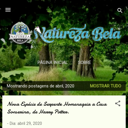
Pular para o conteúdo principal
PÁGINA INICIAL
SOBRE
POLÍTICA DE PRIVACIDADE
MAIS…
Mostrando postagens de abril, 2020
MOSTRAR TUDO
TERMOS DE USO
P
o
Nova Espécie de Serpente Homenageia a Casa
s
Sonserina, de Harry Potter.
t
a
- Dia:
abril 29, 2020
g