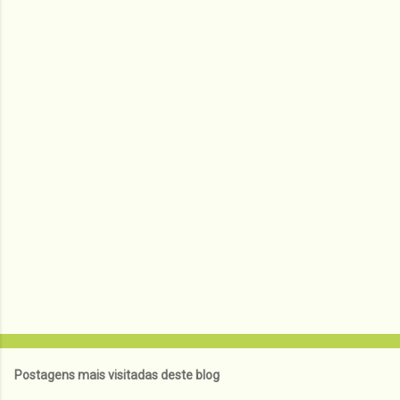
n
t
á
r
i
o
s
Postagens mais visitadas deste blog