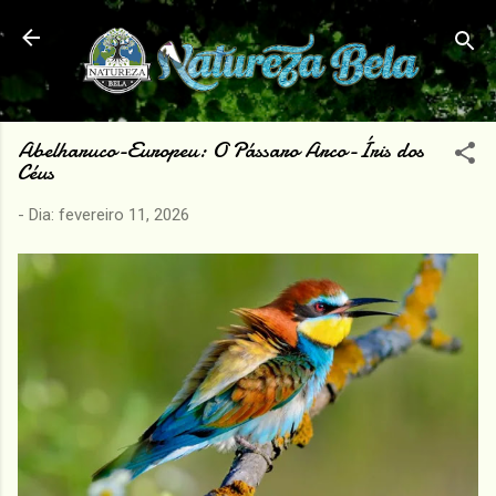
Pular para o conteúdo principal
Abelharuco-Europeu: O Pássaro Arco-Íris dos
Céus
- Dia:
fevereiro 11, 2026