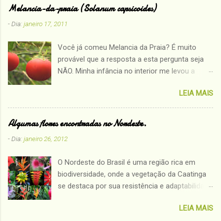
Melancia-da-praia (Solanum capsicoides)
- Dia:
janeiro 17, 2011
Você já comeu Melancia da Praia? É muito
provável que a resposta a esta pergunta seja
NÃO. Minha infância no interior me levou a
conhecer plantas que muitos nem sabem que
LEIA MAIS
existem. Assim a partir de hoje mostrarei
algumas plantas que só quem teve o prazer de
viver a infância no sertão conhece: MELANCIA-
Algumas flores encontradas no Nordeste.
DA-PRAIA ( Solanum capsicoides) Família:
- Dia:
janeiro 26, 2012
Solanaceae. Outros nomes populares:
arrebenta-boi, arrebenta-cavalo, baba, babá,
O Nordeste do Brasil é uma região rica em
baga-de-espinho, gogoia, joá-vermelho, juá-ti,
biodiversidade, onde a vegetação da Caatinga
juá-vermelho, mata-cavalo, mingola. Espécie
se destaca por sua resistência e adaptabilidade
conhecida pelo nome popular de Melancia-da-
às condições áridas. Entre as muitas
praia, é encontrada principalmente nas regiões
LEIA MAIS
maravilhas naturais dessa região, as flores
litorâneas da costa Atlântica da América do