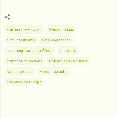
abelharuco-europeu
Aves coloridas
aves insetívoras
aves migratórias
aves migratórias da África
bee-eater
comedor de abelhas
Conservação de Aves
fauna europeia
Merops apiaster
pássaros da Europa
C
o
m
e