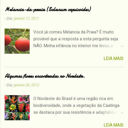
Melancia-da-praia (Solanum capsicoides)
- Dia:
janeiro 17, 2011
Você já comeu Melancia da Praia? É muito
provável que a resposta a esta pergunta seja
NÃO. Minha infância no interior me levou a
conhecer plantas que muitos nem sabem que
LEIA MAIS
existem. Assim a partir de hoje mostrarei
algumas plantas que só quem teve o prazer de
viver a infância no sertão conhece: MELANCIA-
Algumas flores encontradas no Nordeste.
DA-PRAIA ( Solanum capsicoides) Família:
- Dia:
janeiro 26, 2012
Solanaceae. Outros nomes populares:
arrebenta-boi, arrebenta-cavalo, baba, babá,
O Nordeste do Brasil é uma região rica em
baga-de-espinho, gogoia, joá-vermelho, juá-ti,
biodiversidade, onde a vegetação da Caatinga
juá-vermelho, mata-cavalo, mingola. Espécie
se destaca por sua resistência e adaptabilidade
conhecida pelo nome popular de Melancia-da-
às condições áridas. Entre as muitas
praia, é encontrada principalmente nas regiões
LEIA MAIS
maravilhas naturais dessa região, as flores