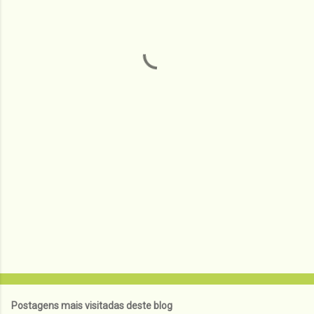
e
n
t
á
r
i
o
s
Postagens mais visitadas deste blog