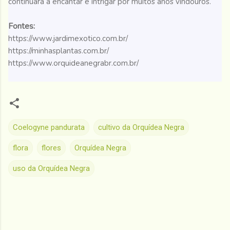
continuará a encantar e intrigar por muitos anos vindouros.
Fontes:
https://www.jardimexotico.com.br/
https://minhasplantas.com.br/
https://www.orquideanegrabr.com.br/
Coelogyne pandurata
cultivo da Orquídea Negra
flora
flores
Orquídea Negra
uso da Orquídea Negra
C
o
m