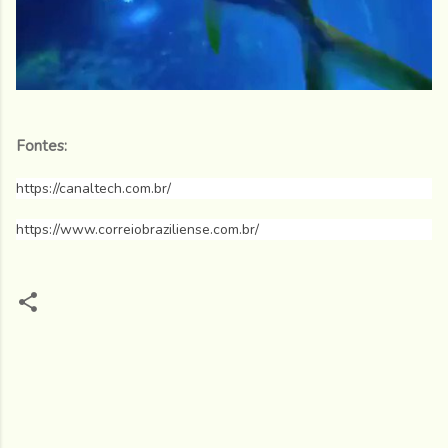
Fontes:
https://canaltech.com.br/
https://www.correiobraziliense.com.br/
C
o
m
e