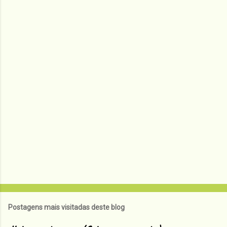
n
t
á
r
i
o
s
Postagens mais visitadas deste blog