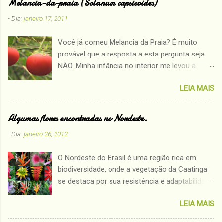
Melancia-da-praia (Solanum capsicoides)
- Dia:
janeiro 17, 2011
Você já comeu Melancia da Praia? É muito
provável que a resposta a esta pergunta seja
NÃO. Minha infância no interior me levou a
conhecer plantas que muitos nem sabem que
LEIA MAIS
existem. Assim a partir de hoje mostrarei
algumas plantas que só quem teve o prazer de
viver a infância no sertão conhece: MELANCIA-
Algumas flores encontradas no Nordeste.
DA-PRAIA ( Solanum capsicoides) Família:
- Dia:
janeiro 26, 2012
Solanaceae. Outros nomes populares:
arrebenta-boi, arrebenta-cavalo, baba, babá,
O Nordeste do Brasil é uma região rica em
baga-de-espinho, gogoia, joá-vermelho, juá-ti,
biodiversidade, onde a vegetação da Caatinga
juá-vermelho, mata-cavalo, mingola. Espécie
se destaca por sua resistência e adaptabilidade
conhecida pelo nome popular de Melancia-da-
às condições áridas. Entre as muitas
praia, é encontrada principalmente nas regiões
LEIA MAIS
maravilhas naturais dessa região, as flores
litorâneas da costa Atlântica da América do
desempenham um papel crucial, não apenas
Sul. Ocorre em ambientes alterados e também