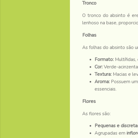
Tronco
O tronco do absinto é er
lenhoso na base, proporci
Folhas
As folhas do absinto são u
Formato:
Multífidas, 
Cor:
Verde-acinzenta
Textura:
Macias e le
Aroma:
Possuem um a
essenciais.
Flores
As flores são:
Pequenas e discreta
Agrupadas em
inflo