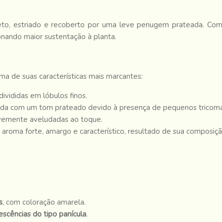
eto, estriado e recoberto por uma leve penugem prateada. Co
onando maior sustentação à planta.
ma de suas características mais marcantes:
divididas em lóbulos finos.
da com um tom prateado devido à presença de pequenos tricoma
vemente aveludadas ao toque.
roma forte, amargo e característico, resultado de sua composiçã
s
, com coloração amarela.
rescências do tipo panícula
.