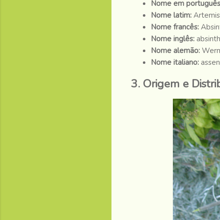
Nome em português
Nome latim:
Artemis
Nome francês:
Absin
Nome inglês:
absint
Nome alemão:
Werm
Nome italiano:
assen
3. Origem e Distr