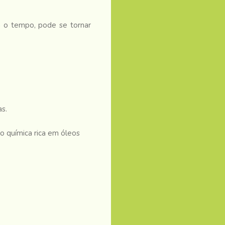
m o tempo, pode se tornar
s.
o química rica em óleos