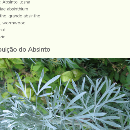
:
Absinto, losna
iae absinthium
the, grande absinthe
h, wormwood
ut
zio
ibuição do Absinto