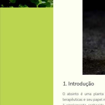
1. Introdução
O absinto é uma planta m
terapêuticas e seu papel 