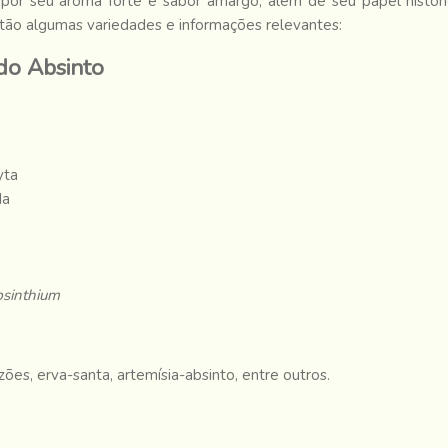
or seu aroma forte e sabor amargo, além de seu papel históri
tão algumas variedades e informações relevantes:
do Absinto
yta
da
bsinthium
zões, erva-santa, artemísia-absinto, entre outros.