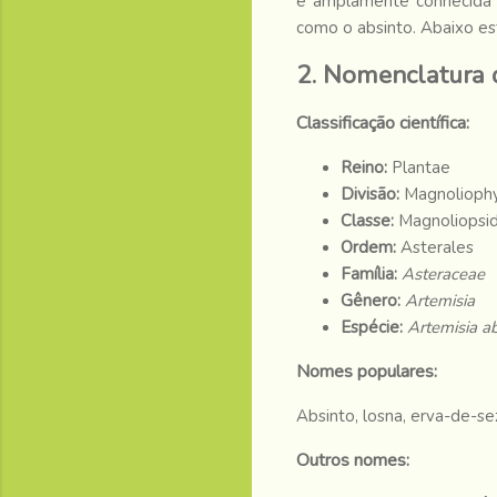
é amplamente conhecida p
como o absinto. Abaixo es
2. Nomenclatura 
Classificação científica:
Reino:
Plantae
Divisão:
Magnolioph
Classe:
Magnoliopsi
Ordem:
Asterales
Família:
Asteraceae
Gênero:
Artemisia
Espécie:
Artemisia a
Nomes populares:
Absinto, losna, erva-de-se
Outros nomes: