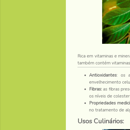
Rica em vitaminas e minera
também contém vitaminas d
Antioxidantes
: os 
envelhecimento celul
Fibras:
as fibras pre
os níveis de colester
Propriedades medici
no tratamento de a
Usos Culinários: