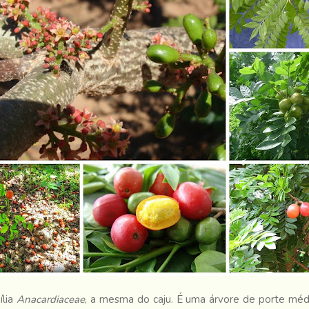
ília
Anacardiaceae
, a mesma do caju.
É uma árvore de porte médi