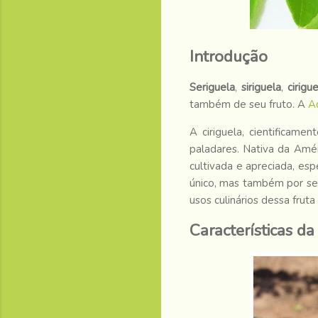
Introdução
Seriguela
,
siriguela
,
cirigu
também de seu fruto. A
A
A ciriguela, cientificam
paladares. Nativa da Amér
cultivada e apreciada, es
único, mas também por seu
usos culinários dessa fruta
Características da