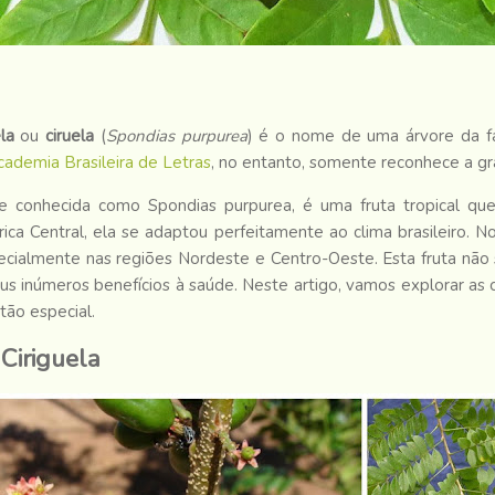
ela
ou
ciruela
(
Spondias purpurea
) é o nome de uma árvore da fa
cademia Brasileira de Letras
, no entanto, somente reconhece a graf
ente conhecida como Spondias purpurea, é uma fruta tropical qu
ica Central, ela se adaptou perfeitamente ao clima brasileiro.
No
pecialmente nas regiões Nordeste e Centro-Oeste. Esta fruta não
s inúmeros benefícios à saúde.
Neste artigo, vamos explorar as ca
 tão especial.
 Ciriguela