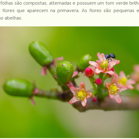
 folhas são compostas, alternadas e possuem um tom verde brilh
 flores que aparecem na primavera. As flores são pequenas e
mo abelhas.